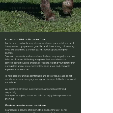
​Notre objectif est de créer un environnement à la fois
ludique et éducatif où les visiteurs peuvent apprendre
à interagir avec les animaux de manière sécuritaire,
respectueuse et bienveillante, tout en développant
une plus grande appréciation de la nature et de la vie à
la ferme.
Important Visitor Expectations
For the safety and well-being of our animals and guests, children must
be supervised by a parent or guardian at all times. Young children may
need to be held by a parent or guardian when approaching our
animals.
Some of our animals, such as our friendly sheep, may eagerly come over
in hopes of a treat. While they are gentle, their enthusiasm can
sometimes startle young children or toddlers. Holding younger children
during close animal interactions helps ensure a safe and enjoyable
experience for everyone.
To help keep our animals comfortable and stress-free, please do not
run, chase, scream, or engage in rough or disrespectful behavior around
the animals.
We kindly ask all visitors to interact with our animals gently and
respectfully.
Thank you for helping us create a safe and enjoyable experience for
everyone.
Consignes importantes pour les visiteurs
Pour assurer la sécurité et le bien-être de nos animaux et de nos