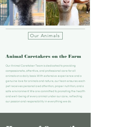
Our Animals
Animal Caretakers on the Farm
Our Animal Caretaker Team is dedicated to providing
compassionate, attentive, and professional care for all
animals on a daily basis. With extensive experience and a
genuine love for animals and nature, our team ensures each
pet receives personalized attention, proper nutrition, and a
safe environment. We are committed to promoting the health
and well-being of every animal under our care, reflecting
our passion and responsibility in everything we do.