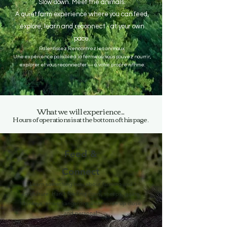
Slow down. Meet the animals.
A quiet farm experience where you can feed,
explore, learn and reconnect - at your own
pace.
Ralentissez. Rencontrez les animaux.
Une expérience paisible à la ferme où vous pouvez nourrir,
explorer et vous reconnecter — à votre propre rythme.
What we will experience...
Hours of operations is at the bottom of this page.
Feed &
Connect
Learn something new about farming and
agriculture. Hand-feeding cows, sheeps, goats,
donkeys, emus, kangaroos and more - up close
and personal.