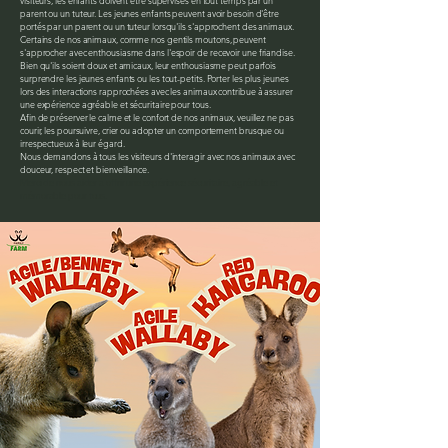
visiteurs, les enfants doivent être supervisés en tout temps par un
parent ou un tuteur. Les jeunes enfants peuvent avoir besoin d'être
portés par un parent ou un tuteur lorsqu'ils s'approchent des animaux.
Certains de nos animaux, comme nos gentils moutons, peuvent
s'approcher avec enthousiasme dans l'espoir de recevoir une friandise.
Bien qu'ils soient doux et amicaux, leur enthousiasme peut parfois
surprendre les jeunes enfants ou les tout-petits. Porter les plus jeunes
lors des interactions rapprochées avec les animaux contribue à assurer
une expérience agréable et sécuritaire pour tous.
Afin de préserver le calme et le confort de nos animaux, veuillez ne pas
courir, les poursuivre, crier ou adopter un comportement brusque ou
irrespectueux à leur égard.
Nous demandons à tous les visiteurs d'interagir avec nos animaux avec
douceur, respect et bienveillance.
Merci de nous aider à offrir une expérience sécuritaire, agréable et
mémorable pour tous.