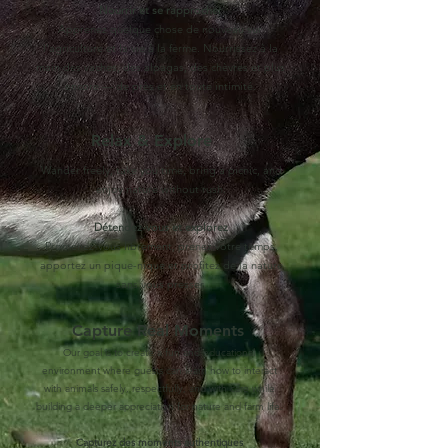
Nourrir et se rapprocher
Apprenez quelque chose de nouveau sur
l’agriculture et la vie à la ferme. Nourrissez à la
main des vaches, des alpagas, des chèvres et plus
encore — de près et en toute intimité.
Relax & Explore
Wander freely, take you time, bring a picnic, and
enjoy nature without rush.
Détendez-vous et explorez
Promenez-vous librement, prenez votre temps,
apportez un pique-nique et profitez de la nature
sans vous presser.
Capture Real Moments
Our goal is to create a fun and educational
environment where guests can learn how to interact
with animals safely, respectfully, and with care while
building a deeper appreciation for nature and farm life.
Capturez des moments authentiques