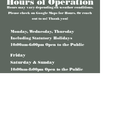
Hours of Operation
Hours may vary depending on weather conditions.
Please check on Google Maps for Hours. Or reach
out to us! Thank you!
Monday, Wednesday, Thursday
Including Statutory Holidays​
10:00am-6:00pm Open to the Public
Friday
Saturday & Sunday
10:00am-8:00pm Open to the Public
Tuesday (Closed)
Animal Rest Day - Fieldtrip &
reservation only
Map & Directions